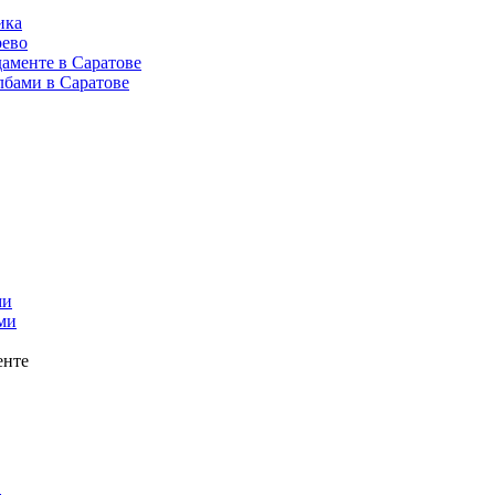
ика
рево
аменте в Саратове
лбами в Саратове
ми
ми
енте