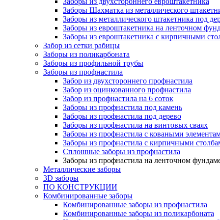
Заборы из двухстороннего евроштакетника
Заборы Шахматка из металлического штакетн
Заборы из металлического штакетника под де
Заборы из евроштакетника на ленточном фунд
Заборы из евроштакетника с кирпичными сто
Забор из сетки рабицы
Заборы из поликарбоната
Заборы из профильной трубы
Заборы из профнастила
Забор из двухстороннего профнастила
Забор из оцинкованного профнастила
Забор из профнастила на 6 соток
Заборы из профнастила под камень
Заборы из профнастила под дерево
Заборы из профнастила на винтовых сваях
Заборы из профнастила с коваными элемента
Заборы из профнастила с кирпичными столба
Сплошные заборы из профнастила
Заборы из профнастила на ленточном фундам
Металлические заборы
3D заборы
ПО КОНСТРУКЦИИ
Комбинированные заборы
Комбинированные заборы из профнастила
Комбинированные заборы из поликарбоната