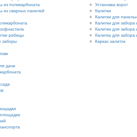
ы из поликарбоната
Установка ворот
ы из сварных панелей
Калитки
Калитки для панель
оликарбоната
Калитки для забора 
профнастила
Калитки для забора
етки рабицы
Калитка для забора 
 заборы
Каркас калиток
тове
ля дачи
икарбоната
 сада
ов
лощадки
 площадки
ний
ранспорта