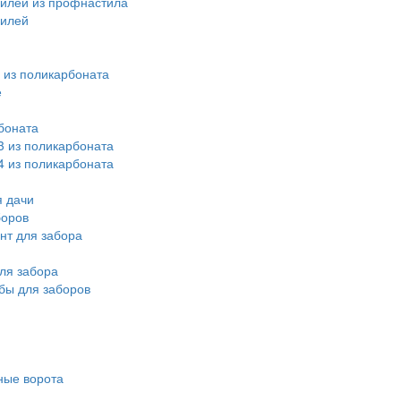
илей из профнастила
билей
 из поликарбоната
е
боната
3 из поликарбоната
4 из поликарбоната
 дачи
боров
нт для забора
ля забора
бы для заборов
ные ворота