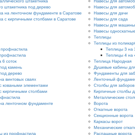
аллического штакетника
Навесы для автомоб
го штакетника под дерево
Навесы для автомо
ка на ленточном фундаменте в Саратове
Навесы для дачи
ка с кирпичными столбами в Саратове
Навесы для сада
Навесы для машины
Навесы односкатны
Теплицы
Теплицы из поликар
о профнастила
Теплицы 3 на 
 профнастила
Теплицы 4 на 
 6 соток
Теплица Народная
под камень
Душевые кабины для
под дерево
Фундаменты для за
на винтовых сваях
Ленточный фундаме
с коваными элементами
Столбы для заборов
с кирпичными столбами
Кирпичные столбы д
офнастила
Металлические стол
 на ленточном фундаменте
Ворота
Откатные ворота
Секционные ворота
Каркасы ворот
Механические откат
ы из профнастила
Распашные ворота