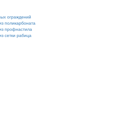
ных ограждений
из поликарбоната
 из профнастила
из сетки рабица